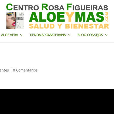
ALOE VERA
TIENDA AROMATERAPIA
BLOG-CONSEJOS
santes
|
0 Comentarios