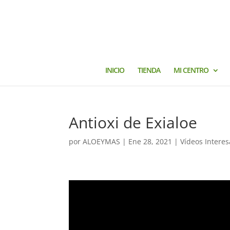
INICIO
TIENDA
MI CENTRO
Antioxi de Exialoe
por
ALOEYMAS
|
Ene 28, 2021
|
Vídeos Intere