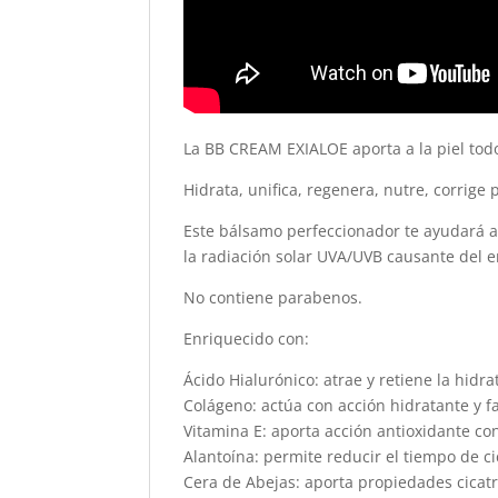
La BB CREAM EXIALOE aporta a la piel todo
Hidrata, unifica, regenera, nutre, corrige 
Este bálsamo perfeccionador te ayudará a
la radiación solar UVA/UVB causante del 
No contiene parabenos.
Enriquecido con:
Ácido Hialurónico: atrae y retiene la hidr
Colágeno: actúa con acción hidratante y fa
Vitamina E: aporta acción antioxidante con
Alantoína: permite reducir el tiempo de c
Cera de Abejas: aporta propiedades cicatri