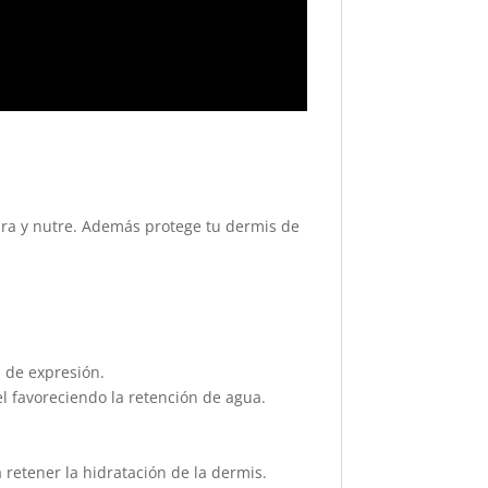
ara y nutre. Además protege tu dermis de
s de expresión.
el favoreciendo la retención de agua.
 retener la hidratación de la dermis.