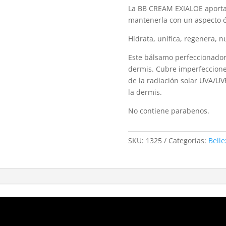
La BB CREAM EXIALOE aporta a
mantenerla con un aspecto 
Hidrata, unifica, regenera, n
Este bálsamo perfeccionador 
dermis. Cubre imperfeccione
de la radiación solar UVA/U
la dermis.
No contiene parabenos.
SKU:
1325
Categorías:
Belle