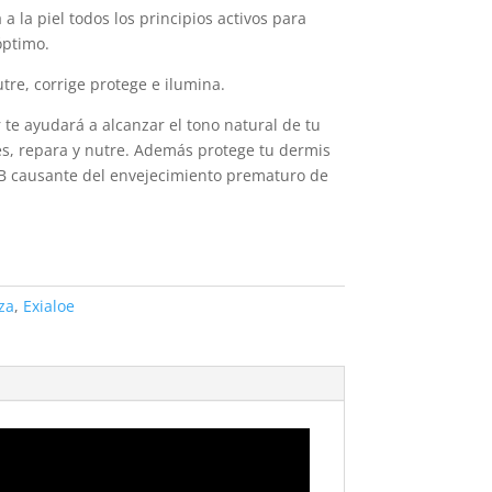
 la piel todos los principios activos para
óptimo.
utre, corrige protege e ilumina.
te ayudará a alcanzar el tono natural de tu
s, repara y nutre. Además protege tu dermis
VB causante del envejecimiento prematuro de
za
,
Exialoe