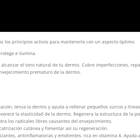
s los principios activos para mantenerla con un aspecto óptimo.
protege e ilumina.
 alcanzar el tono natural de tu dermis. Cubre imperfecciones, rep
envejecimiento prematuro de la dermis.
atación, tensa la dermis y ayuda a rellenar pequeños surcos y línea
vorece la elasticidad de la dermis. Regenera la estructura de la pi
tra los radicales libres causantes del envejecimiento.
icatrización cutánea y fomentar así su regeneración.
zantes, antiinflamatorias y emolientes, rica en vitamina A. Ayuda a