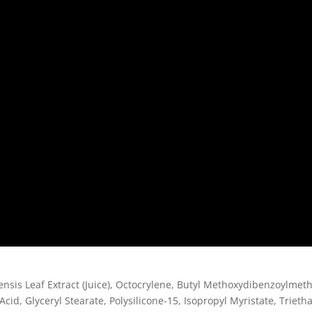
nsis Leaf Extract (Juice), Octocrylene, Butyl Methoxydibenzoylmet
cid, Glyceryl Stearate, Polysilicone-15, Isopropyl Myristate, Trieth