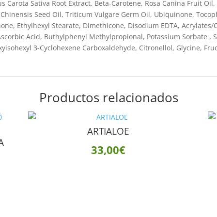
us Carota Sativa Root Extract, Beta-Carotene, Rosa Canina Fruit Oil, 
hinensis Seed Oil, Triticum Vulgare Germ Oil, Ubiquinone, Tocophe
one, Ethylhexyl Stearate, Dimethicone, Disodium EDTA, Acrylates/C
Ascorbic Acid, Buthylphenyl Methylpropional, Potassium Sorbate , S
yisohexyl 3-Cyclohexene Carboxaldehyde, Citronellol, Glycine, Fruct
Productos relacionados
ARTIALOE
A
33,00
€