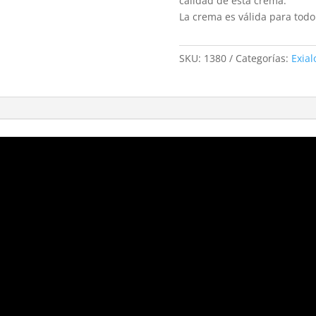
calidad de esta crema.
La crema es válida para todo 
SKU:
1380
Categorías:
Exial