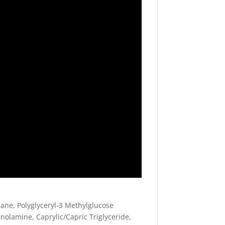
hane, Polyglyceryl-3 Methylglucose
anolamine, Caprylic/Capric Triglyceride,