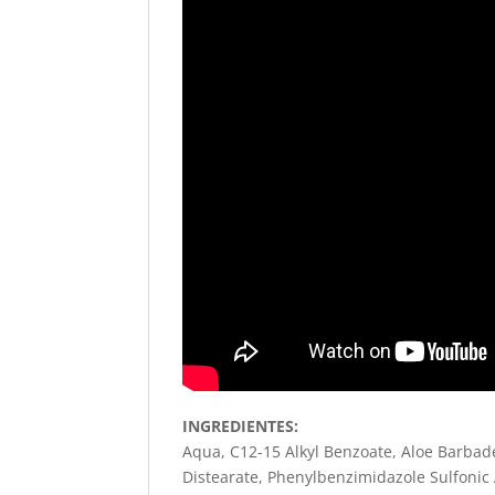
INGREDIENTES:
Aqua, C12-15 Alkyl Benzoate, Aloe Barbade
Distearate, Phenylbenzimidazole Sulfonic A