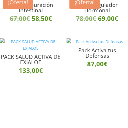
¡Oferta!
¡Oferta!
PACK Depuración
PACK Regulador
Intestinal
Hormonal
El
El
El
El
67,00
€
58,50
€
78,00
€
69,00
€
precio
precio
precio
pre
original
actual
original
act
era:
es:
era:
es:
Pack Activa tus
Defensas
PACK SALUD ACTIVA DE
67,00€.
58,50€.
78,00€.
69,
EXIALOE
87,00
€
133,00
€