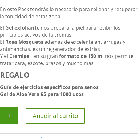
En este Pack tendrás lo necesario para rellenar y recuperar
la tonicidad de estas zona.
El
Gel exfoliante
nos prepara la piel para recibir los
principios activos de la cremas.
El
Rosa Mosqueta
además de excelente antiarrugas y
antimanchas, es un regenerador de estrías
Y el
Cremigel
en su gran
formato de 150 ml
nos permite
tratar cara, escote, brazos y mucho mas
REGALO
Guía de ejercicios específicos para senos
Gel de Aloe Vera 95 para 1000 usos
PACK
Añadir al carrito
REAFIRMANTE
SENOS
Y