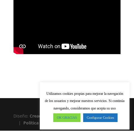
Utilizamos cookies propias para mejorar la navegación
de los usuarios y mejorar nuestros servicios. Si continúa
navegando, consideramos que acepta su uso
Diseño:
Creación de páginas Web
Aviso Legal
OK GRACIAS
Configurar Cookies
|
Política de Privacidad
|
Política de Cookies