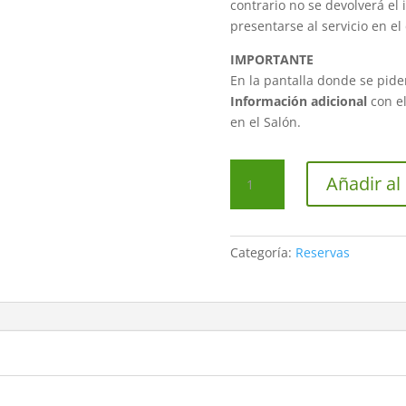
contrario no se devolverá el
presentarse al servicio en el
IMPORTANTE
En la pantalla donde se pide
Información adicional
con e
en el Salón.
Reserva
Añadir al 
de
Servicio
40
euros
Categoría:
Reservas
cantidad